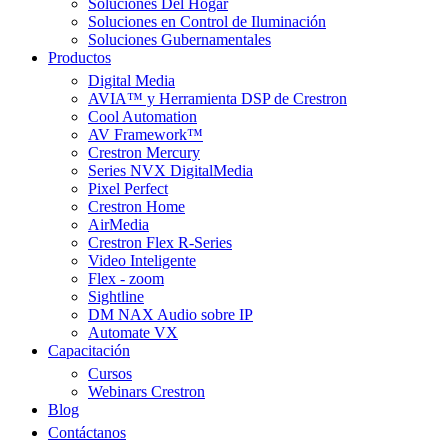
Soluciones Del Hogar
Soluciones en Control de Iluminación
Soluciones Gubernamentales
Productos
Digital Media
AVIA™ y Herramienta DSP de Crestron
Cool Automation
AV Framework™
Crestron Mercury
Series NVX DigitalMedia
Pixel Perfect
Crestron Home
AirMedia
Crestron Flex R-Series
Video Inteligente
Flex - zoom
Sightline
DM NAX Audio sobre IP
Automate VX
Capacitación
Cursos
Webinars Crestron
Blog
Contáctanos