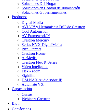
Soluciones Del Hogar
Soluciones en Control de Iluminación
Soluciones Gubernamentales
Productos
Digital Media
AVIA™ y Herramienta DSP de Crestron
Cool Automation
AV Framework™
Crestron Mercury
Series NVX DigitalMedia
Pixel Perfect
Crestron Home
AirMedia
Crestron Flex R-Series
Video Inteligente
Flex - zoom
Sightline
DM NAX Audio sobre IP
Automate VX
Capacitación
Cursos
Webinars Crestron
Blog
Contáctanos