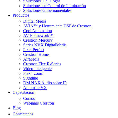
Soluciones Del Hogar
Soluciones en Control de Iluminación
Soluciones Gubernamentales
Productos
Digital Media
AVIA™ y Herramienta DSP de Crestron
Cool Automation
AV Framework™
Crestron Mercury
Series NVX DigitalMedia
Pixel Perfect
Crestron Home
AirMedia
Crestron Flex R-Series
Video Inteligente
Flex - zoom
Sightline
DM NAX Audio sobre IP
Automate VX
Capacitación
Cursos
Webinars Crestron
Blog
Contáctanos