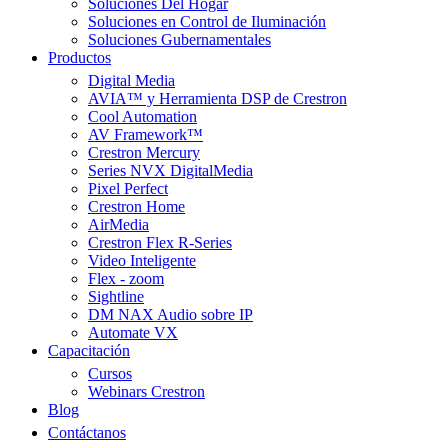
Soluciones Del Hogar
Soluciones en Control de Iluminación
Soluciones Gubernamentales
Productos
Digital Media
AVIA™ y Herramienta DSP de Crestron
Cool Automation
AV Framework™
Crestron Mercury
Series NVX DigitalMedia
Pixel Perfect
Crestron Home
AirMedia
Crestron Flex R-Series
Video Inteligente
Flex - zoom
Sightline
DM NAX Audio sobre IP
Automate VX
Capacitación
Cursos
Webinars Crestron
Blog
Contáctanos