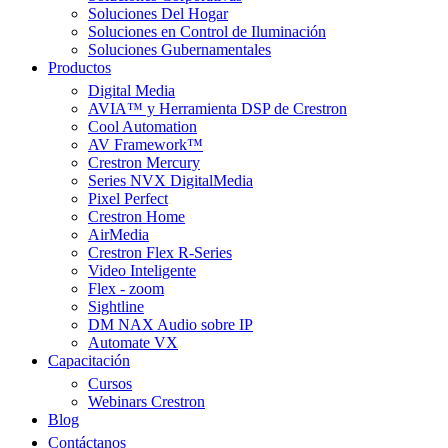
Soluciones Del Hogar
Soluciones en Control de Iluminación
Soluciones Gubernamentales
Productos
Digital Media
AVIA™ y Herramienta DSP de Crestron
Cool Automation
AV Framework™
Crestron Mercury
Series NVX DigitalMedia
Pixel Perfect
Crestron Home
AirMedia
Crestron Flex R-Series
Video Inteligente
Flex - zoom
Sightline
DM NAX Audio sobre IP
Automate VX
Capacitación
Cursos
Webinars Crestron
Blog
Contáctanos