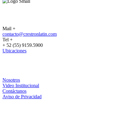
CONTACTO
Mail +
contacto@crestronlatin.com
Tel +
+ 52 (55) 9159.5900
Ubicaciones
CRESTRON
Nosotros
Video Institucional
Contáctanos
Aviso de Privacidad
PARTNERS
FORMA DE CONTACTO