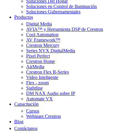
Soluciones Del Hogar
Soluciones en Control de Iluminación
Soluciones Gubernamentales
Productos
Digital Media
AVIA™ y Herramienta DSP de Crestron
Cool Automation
AV Framework™
Crestron Mercury
Series NVX DigitalMedia
Pixel Perfect
Crestron Home
AirMedia
Crestron Flex R-Series
Video Inteligente
Flex - zoom
Sightline
DM NAX Audio sobre IP
Automate VX
Capacitación
Cursos
Webinars Crestron
Blog
Contáctanos