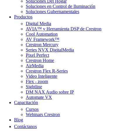
Soluciones Del Hogar
Soluciones en Control de Iluminación
Soluciones Gubernamentales
Productos
Digital Media
AVIA™ y Herramienta DSP de Crestron
Cool Automation
AV Framework™
Crestron Mercury
Series NVX DigitalMedia
Pixel Perfect
Crestron Home
AirMedia
Crestron Flex R-Series
Video Inteligente
Flex - zoom
Sightline
DM NAX Audio sobre IP
Automate VX
Capacitación
Cursos
Webinars Crestron
Blog
Contáctanos